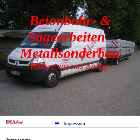
Betonbohr- &
Sägearbeiten
Metallsonderbau
Kompetenz aus Kalkar
Impressum